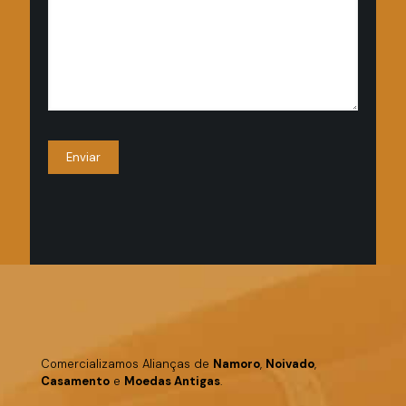
Comercializamos Alianças de
Namoro
,
Noivado
,
Casamento
e
Moedas Antigas
.